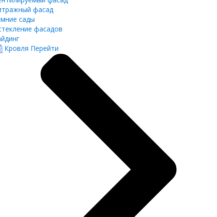
итражный фасад
имние сады
стекление фасадов
айдинг
Кровля
Перейти