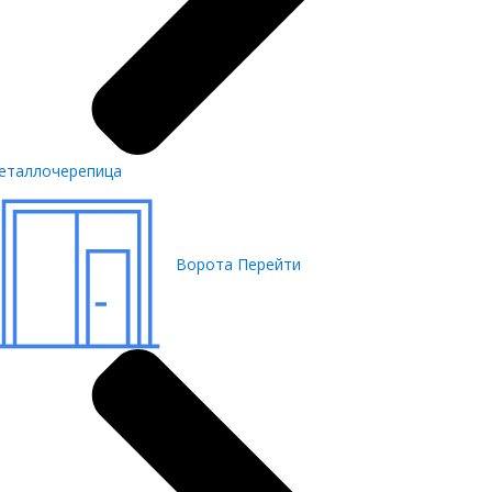
еталлочерепица
Ворота
Перейти