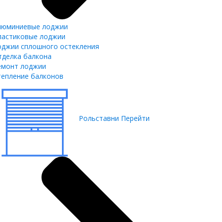
люминиевые лоджии
ластиковые лоджии
оджии сплошного остекления
тделка балкона
емонт лоджии
тепление балконов
Рольставни
Перейти