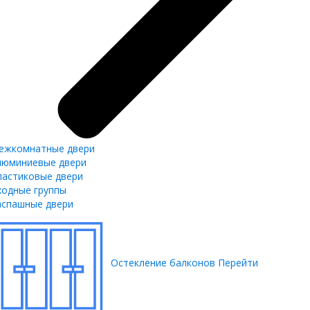
ежкомнатные двери
люминиевые двери
ластиковые двери
ходные группы
аспашные двери
Остекление балконов
Перейти