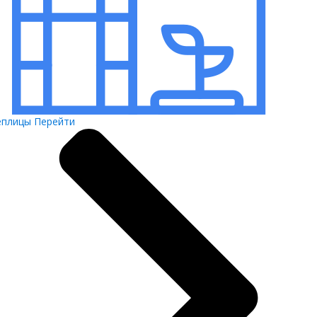
еплицы
Перейти