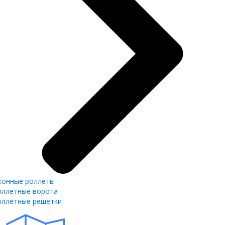
конные роллеты
оллетные ворота
оллетные решетки