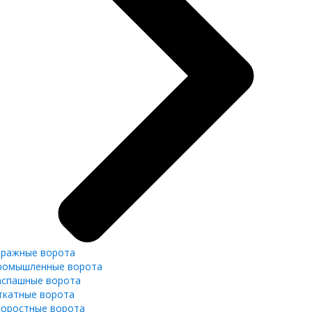
аражные ворота
ромышленные ворота
аспашные ворота
ткатные ворота
коростные ворота