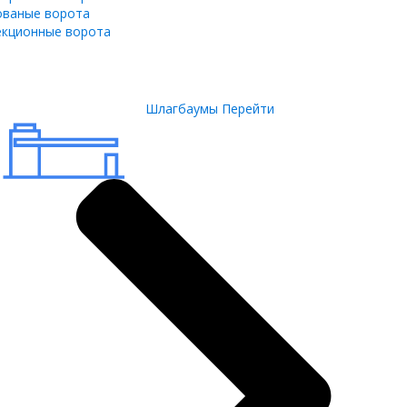
ованые ворота
екционные ворота
Шлагбаумы
Перейти