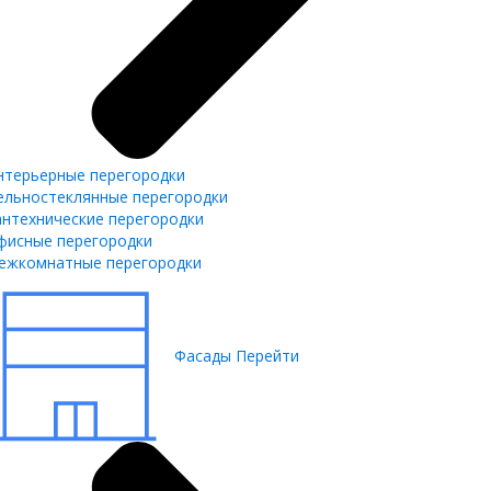
нтерьерные перегородки
ельностеклянные перегородки
антехнические перегородки
фисные перегородки
ежкомнатные перегородки
Фасады
Перейти