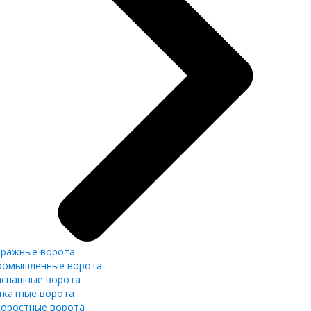
аражные ворота
ромышленные ворота
аспашные ворота
ткатные ворота
коростные ворота