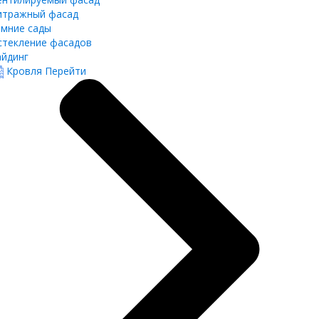
итражный фасад
имние сады
стекление фасадов
айдинг
Кровля
Перейти