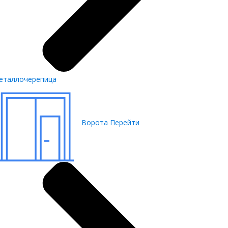
еталлочерепица
Ворота
Перейти