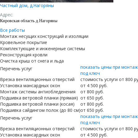
Частный дом, д.Нагоряны
Адрес:
Кировская область д.Нагоряны
Все работы
Монтаж несущих конструкций и изоляции
Кровельное покрытие
Комплектующие и инженерные системы
Реконструкция кровли
Очистка крыш от снега и льда
показать цены при монта
Перечень услуг
под ключ
Врезка вентиляционных отверстий
стоимость услуги от
800
ру
Установка мансардных окон
от
4 500
руб.
Монтаж системы антиобледенения
от
800
руб.
Подшивка ветровой планки (прямая)
от
650
руб.
Подшивка ветровой планки (косая)
от
800
руб.
Подшивка сайдингом полок (до 80 см)
от
650
руб.
показать цены при монта
Перечень услуг
под ключ
Врезка вентиляционных отверстий
стоимость услуги от
800
ру
Установка мансардных окон
от
4 500
руб.