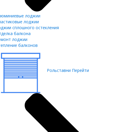
люминиевые лоджии
ластиковые лоджии
оджии сплошного остекления
тделка балкона
емонт лоджии
тепление балконов
Рольставни
Перейти