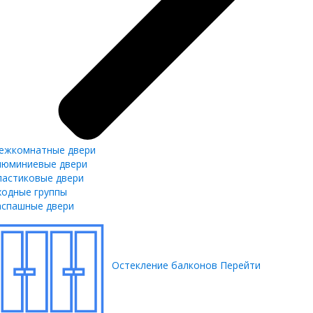
ежкомнатные двери
люминиевые двери
ластиковые двери
ходные группы
аспашные двери
Остекление балконов
Перейти