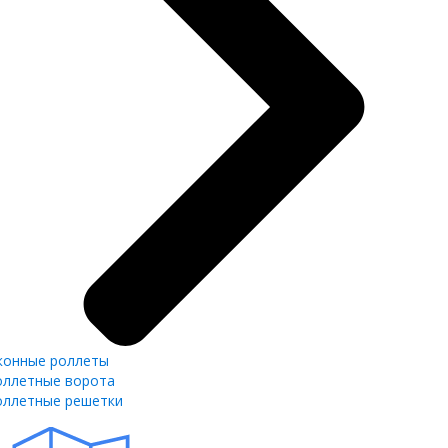
конные роллеты
оллетные ворота
оллетные решетки