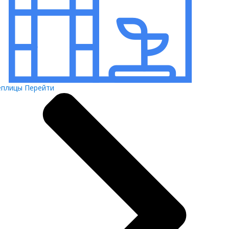
еплицы
Перейти