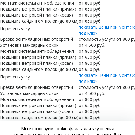
Монтаж системы антиобледенения
от
800
руб.
Подшивка ветровой планки (прямая)
от
650
руб.
Подшивка ветровой планки (косая)
от
800
руб.
Подшивка сайдингом полок (до 80 см)
от
650
руб.
показать цены при монта
Перечень услуг
под ключ
Врезка вентиляционных отверстий
стоимость услуги от
800
ру
Установка мансардных окон
от
4 500
руб.
Монтаж системы антиобледенения
от
800
руб.
Подшивка ветровой планки (прямая)
от
650
руб.
Подшивка ветровой планки (косая)
от
800
руб.
Подшивка сайдингом полок (до 80 см)
от
650
руб.
показать цены при монта
Перечень услуг
под ключ
Врезка вентиляционных отверстий
стоимость услуги от
800
ру
Установка мансардных окон
от
4 500
руб.
Монтаж системы антиобледенения
от
800
руб.
Подшивка ветровой планки (прямая)
от
650
руб.
Подшивка ветровой планки (косая)
от
800
руб.
Подшивка сайдингом полок (до 80 см)
от
650
руб.
показать цены при монта
Перечень услуг
Мы используем cookie-файлы для улучшения
под ключ
пользовательского опыта и сбора статистики. Для