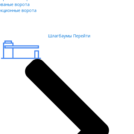
ованые ворота
екционные ворота
Шлагбаумы
Перейти