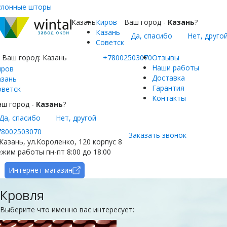
улонные шторы
Казань
Киров
Ваш город -
Казань
?
Казань
Да, спасибо
Нет, друго
Советск
Ваш город:
Казань
+78002503070
Отзывы
Наши работы
иров
Доставка
азань
Гарантия
оветск
Контакты
аш город -
Казань
?
Да, спасибо
Нет, другой
78002503070
Заказать звонок
 Казань, ул.Короленко, 120 корпус 8
жим работы пн-пт 8:00 до 18:00
Интернет магазин
Кровля
Выберите что именно вас интересует: