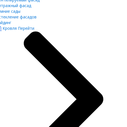
итражный фасад
имние сады
стекление фасадов
айдинг
Кровля
Перейти