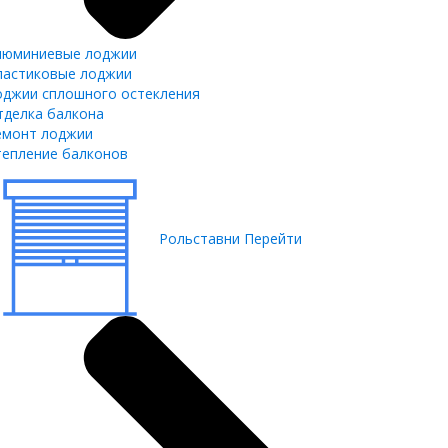
люминиевые лоджии
ластиковые лоджии
оджии сплошного остекления
тделка балкона
емонт лоджии
тепление балконов
Рольставни
Перейти