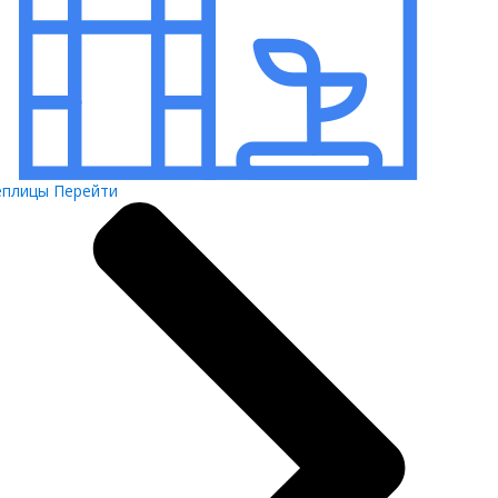
еплицы
Перейти