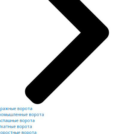
аражные ворота
ромышленные ворота
аспашные ворота
ткатные ворота
коростные ворота