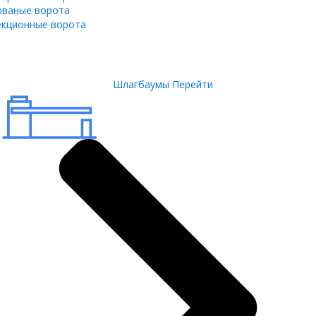
ованые ворота
екционные ворота
Шлагбаумы
Перейти