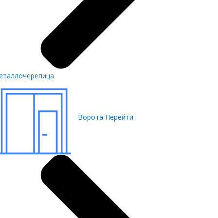
еталлочерепица
Ворота
Перейти