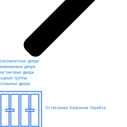
ежкомнатные двери
люминиевые двери
ластиковые двери
ходные группы
аспашные двери
Остекление балконов
Перейти