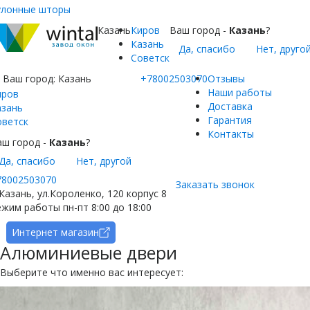
улонные шторы
Казань
Киров
Ваш город -
Казань
?
Казань
Да, спасибо
Нет, друго
Советск
Ваш город:
Казань
+78002503070
Отзывы
Наши работы
иров
Доставка
азань
Гарантия
оветск
Контакты
аш город -
Казань
?
Да, спасибо
Нет, другой
78002503070
Заказать звонок
 Казань, ул.Короленко, 120 корпус 8
жим работы пн-пт 8:00 до 18:00
Интернет магазин
Алюминиевые двери
Выберите что именно вас интересует: