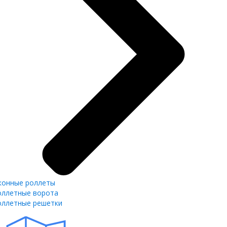
конные роллеты
оллетные ворота
оллетные решетки