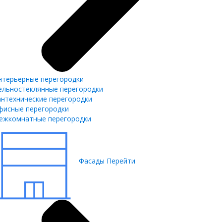
нтерьерные перегородки
ельностеклянные перегородки
антехнические перегородки
фисные перегородки
ежкомнатные перегородки
Фасады
Перейти