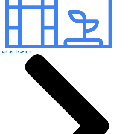
еплицы
Перейти