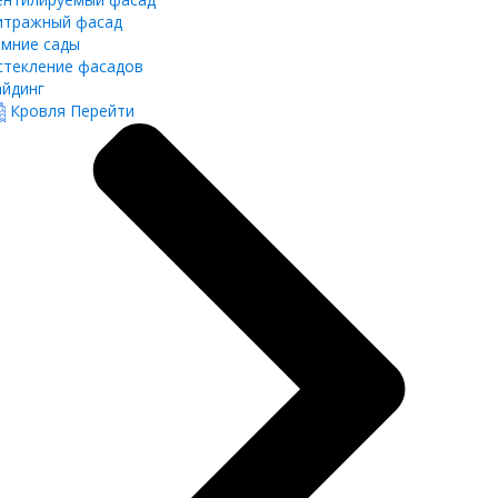
итражный фасад
имние сады
стекление фасадов
айдинг
Кровля
Перейти