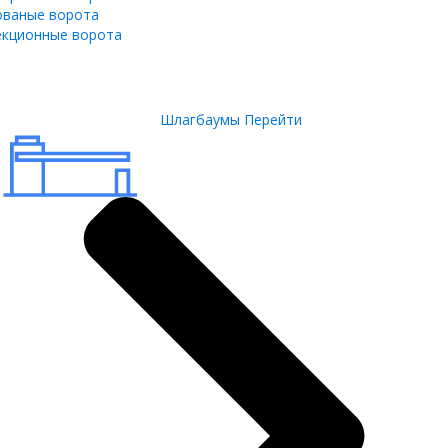
ованые ворота
екционные ворота
Шлагбаумы
Перейти