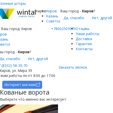
улонные шторы
Киров
Киров
Ваш город -
Киров
?
Казань
Да, спасибо
Нет, другой
Советск
Ваш город:
Киров
+78002503070
Отзывы
Наши работы
иров
Доставка
азань
Гарантия
оветск
Контакты
аш город -
Киров
?
Да, спасибо
Нет, другой
 (8332) 58-30-70
Заказать звонок
 Киров, ул. Мира 39
жим работы пн-пт 8:00 до 17:00
Интернет магазин
Кованые ворота
Выберите что именно вас интересует: