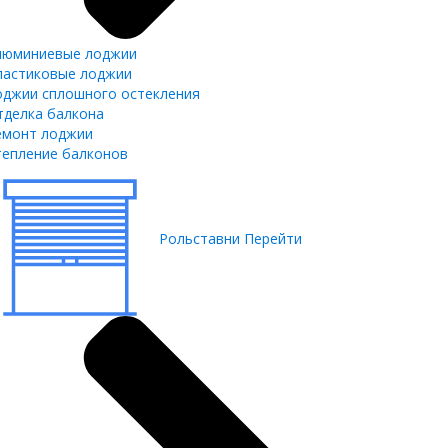
люминиевые лоджии
ластиковые лоджии
оджии сплошного остекления
тделка балкона
емонт лоджии
тепление балконов
Рольставни
Перейти