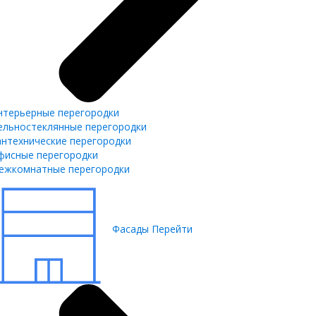
нтерьерные перегородки
ельностеклянные перегородки
антехнические перегородки
фисные перегородки
ежкомнатные перегородки
Фасады
Перейти