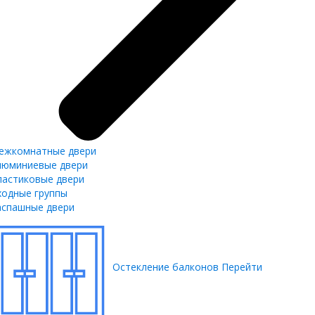
ежкомнатные двери
люминиевые двери
ластиковые двери
ходные группы
аспашные двери
Остекление балконов
Перейти