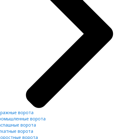
аражные ворота
ромышленные ворота
аспашные ворота
ткатные ворота
коростные ворота