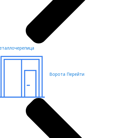
еталлочерепица
Ворота
Перейти