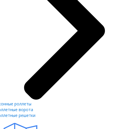
конные роллеты
оллетные ворота
оллетные решетки