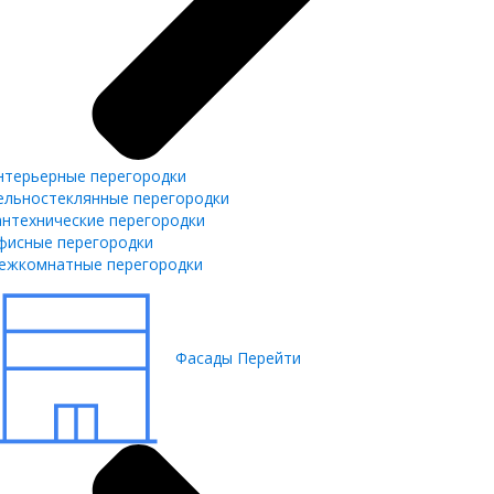
нтерьерные перегородки
ельностеклянные перегородки
антехнические перегородки
фисные перегородки
ежкомнатные перегородки
Фасады
Перейти