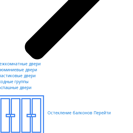
ежкомнатные двери
люминиевые двери
ластиковые двери
ходные группы
аспашные двери
Остекление балконов
Перейти