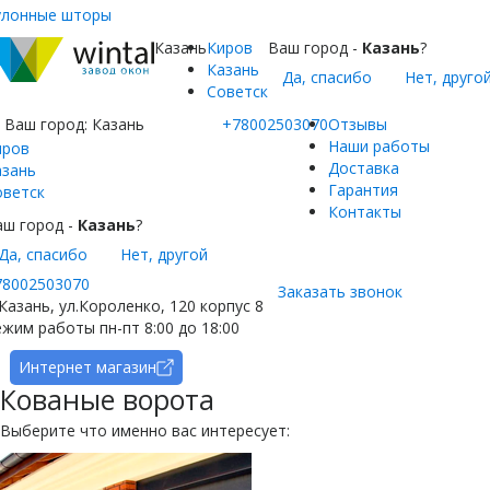
улонные шторы
Казань
Киров
Ваш город -
Казань
?
Казань
Да, спасибо
Нет, друго
Советск
Ваш город:
Казань
+78002503070
Отзывы
Наши работы
иров
Доставка
азань
Гарантия
оветск
Контакты
аш город -
Казань
?
Да, спасибо
Нет, другой
78002503070
Заказать звонок
 Казань, ул.Короленко, 120 корпус 8
жим работы пн-пт 8:00 до 18:00
Интернет магазин
Кованые ворота
Выберите что именно вас интересует: