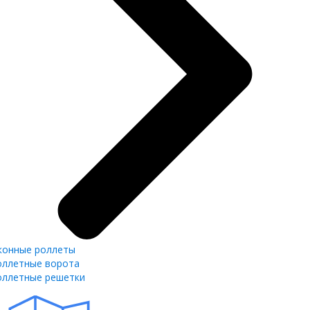
конные роллеты
оллетные ворота
оллетные решетки