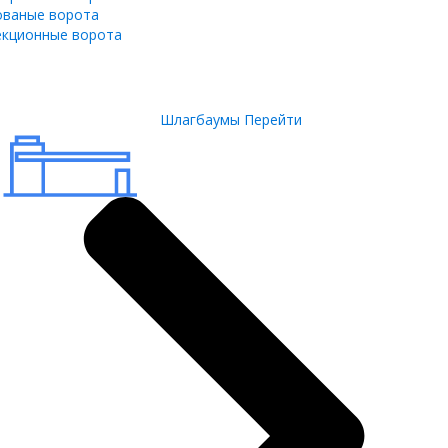
ованые ворота
екционные ворота
Шлагбаумы
Перейти