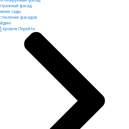
итражный фасад
имние сады
стекление фасадов
айдинг
Кровля
Перейти