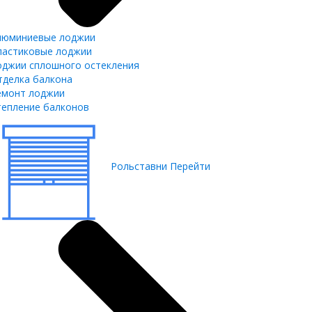
люминиевые лоджии
ластиковые лоджии
оджии сплошного остекления
тделка балкона
емонт лоджии
тепление балконов
Рольставни
Перейти