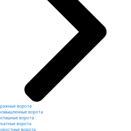
аражные ворота
ромышленные ворота
аспашные ворота
ткатные ворота
коростные ворота