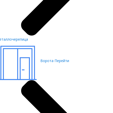
еталлочерепица
Ворота
Перейти