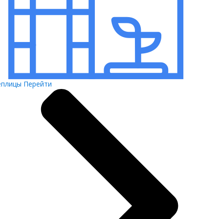
еплицы
Перейти