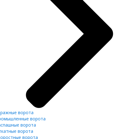
аражные ворота
ромышленные ворота
аспашные ворота
ткатные ворота
коростные ворота