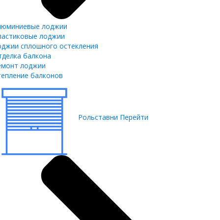
люминиевые лоджии
ластиковые лоджии
оджии сплошного остекления
тделка балкона
емонт лоджии
тепление балконов
Рольставни
Перейти