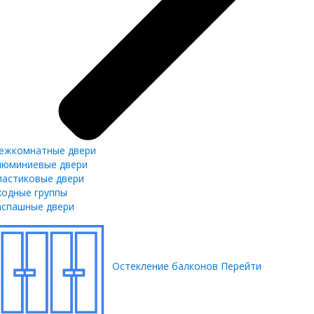
ежкомнатные двери
люминиевые двери
ластиковые двери
ходные группы
аспашные двери
Остекление балконов
Перейти