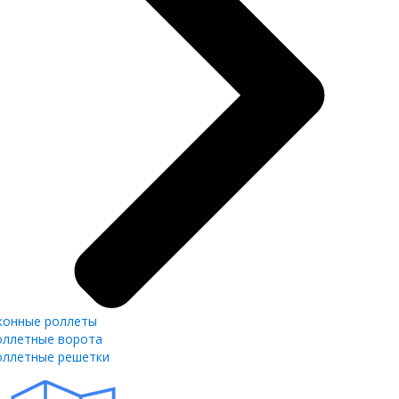
конные роллеты
оллетные ворота
оллетные решетки