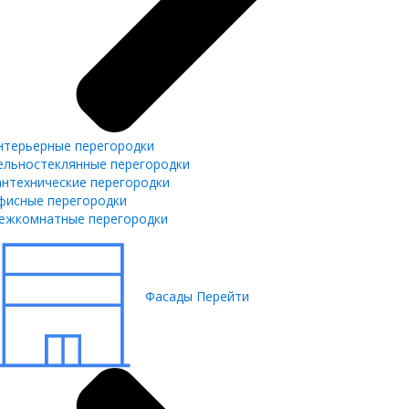
нтерьерные перегородки
ельностеклянные перегородки
антехнические перегородки
фисные перегородки
ежкомнатные перегородки
Фасады
Перейти