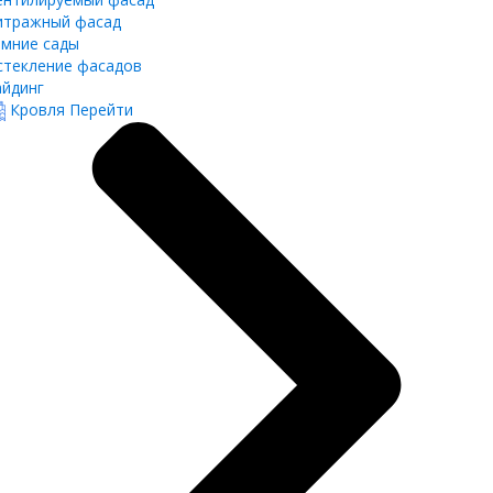
итражный фасад
имние сады
стекление фасадов
айдинг
Кровля
Перейти