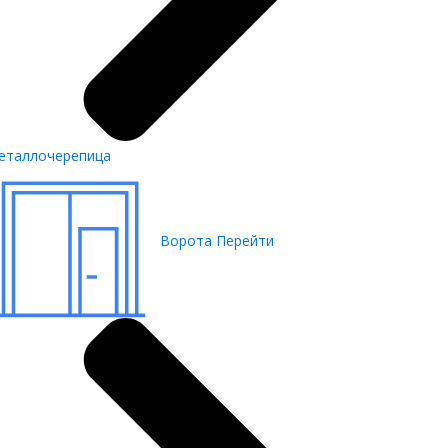
еталлочерепица
Ворота
Перейти