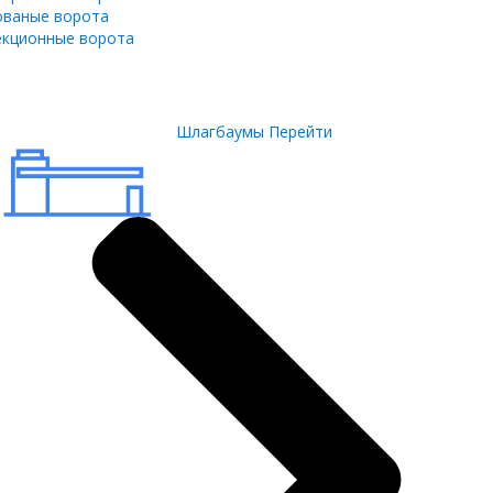
ованые ворота
екционные ворота
Шлагбаумы
Перейти