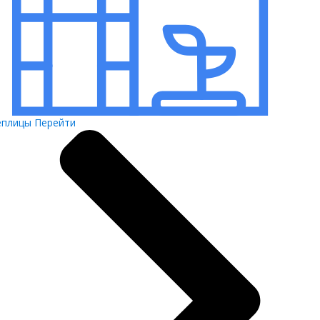
еплицы
Перейти