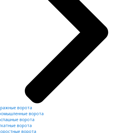
аражные ворота
ромышленные ворота
аспашные ворота
ткатные ворота
коростные ворота