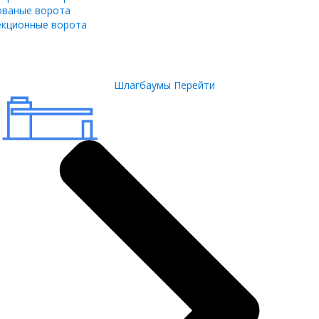
ованые ворота
екционные ворота
Шлагбаумы
Перейти