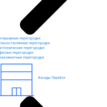
нтерьерные перегородки
ельностеклянные перегородки
антехнические перегородки
фисные перегородки
ежкомнатные перегородки
Фасады
Перейти