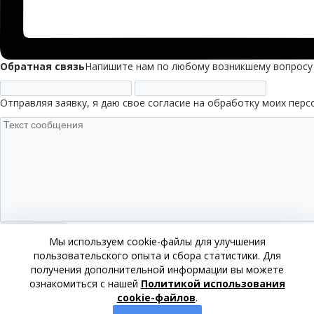
Обратная связь
Напишите нам по любому возникшему вопросу
Отправляя заявку, я даю свое согласие на обработку моих пер
Мы используем cookie-файлы для улучшения
Даю
согласие на обработку персональных данных
, а т
пользовательского опыта и сбора статистики. Для
ознакомление с документами, определяющими политику
получения дополнительной информации вы можете
данных.
ознакомиться с нашей
Политикой использования
cookie-файлов
.
Спасибо,
за ваше письмо.
Мы свяжемся с вами