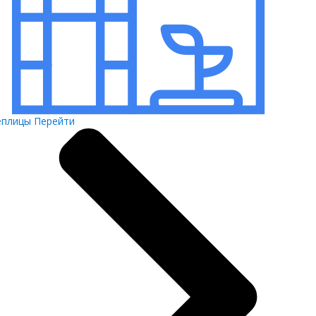
еплицы
Перейти