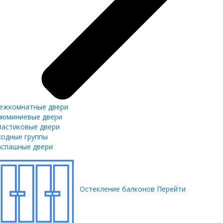
ежкомнатные двери
люминиевые двери
ластиковые двери
ходные группы
аспашные двери
Остекление балконов
Перейти