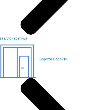
еталлочерепица
Ворота
Перейти