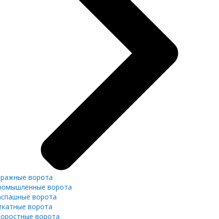
аражные ворота
ромышленные ворота
аспашные ворота
ткатные ворота
коростные ворота