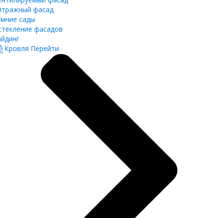
итражный фасад
имние сады
стекление фасадов
айдинг
Кровля
Перейти