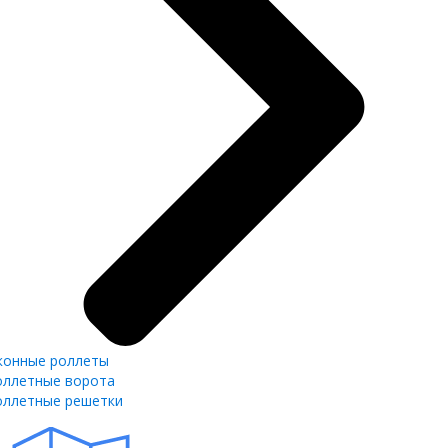
конные роллеты
оллетные ворота
оллетные решетки