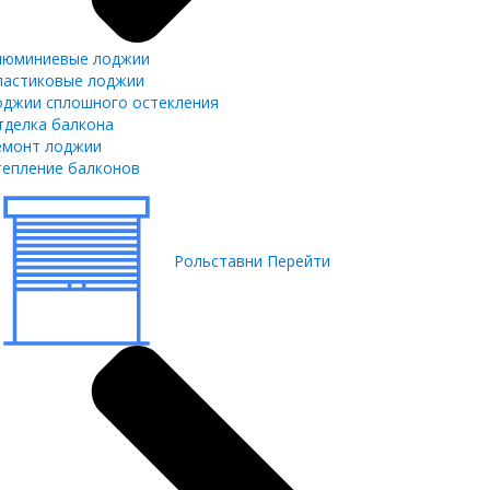
люминиевые лоджии
ластиковые лоджии
оджии сплошного остекления
тделка балкона
емонт лоджии
тепление балконов
Рольставни
Перейти