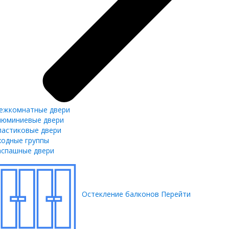
ежкомнатные двери
люминиевые двери
ластиковые двери
ходные группы
аспашные двери
Остекление балконов
Перейти