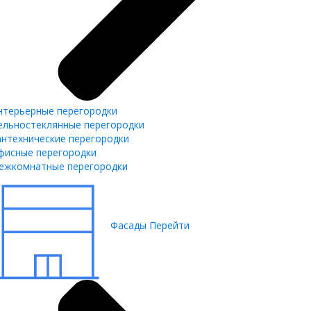
нтерьерные перегородки
ельностеклянные перегородки
антехнические перегородки
фисные перегородки
ежкомнатные перегородки
Фасады
Перейти