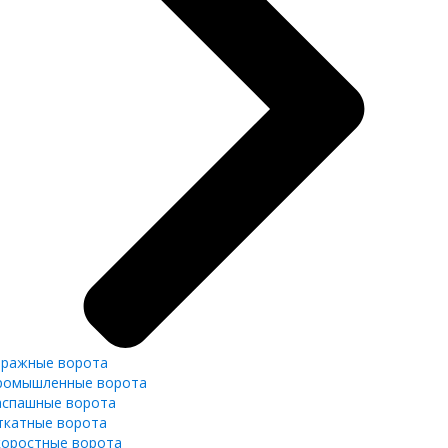
аражные ворота
ромышленные ворота
аспашные ворота
ткатные ворота
коростные ворота