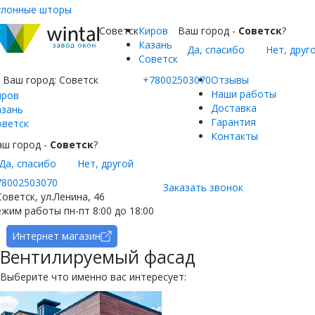
улонные шторы
Советск
Киров
Ваш город -
Советск
?
Казань
Да, спасибо
Нет, друг
Советск
Ваш город:
Советск
+78002503070
Отзывы
Наши работы
иров
Доставка
азань
Гарантия
оветск
Контакты
аш город -
Советск
?
Да, спасибо
Нет, другой
78002503070
Заказать звонок
Советск, ул.Ленина, 46
жим работы пн-пт 8:00 до 18:00
Интернет магазин
Вентилируемый фасад
Выберите что именно вас интересует: