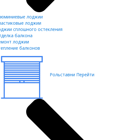
люминиевые лоджии
ластиковые лоджии
оджии сплошного остекления
тделка балкона
емонт лоджии
тепление балконов
Рольставни
Перейти