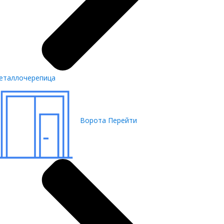
еталлочерепица
Ворота
Перейти