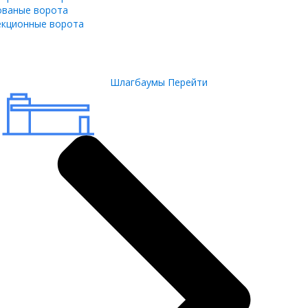
ованые ворота
екционные ворота
Шлагбаумы
Перейти