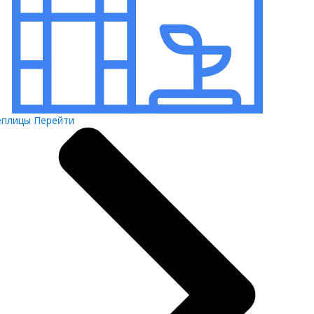
еплицы
Перейти