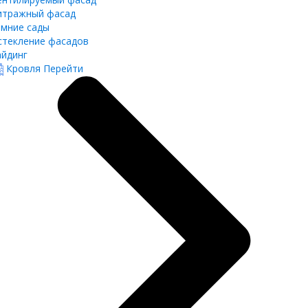
итражный фасад
имние сады
стекление фасадов
айдинг
Кровля
Перейти