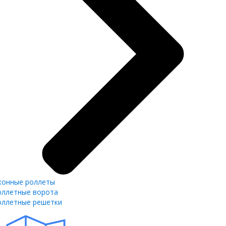
конные роллеты
оллетные ворота
оллетные решетки