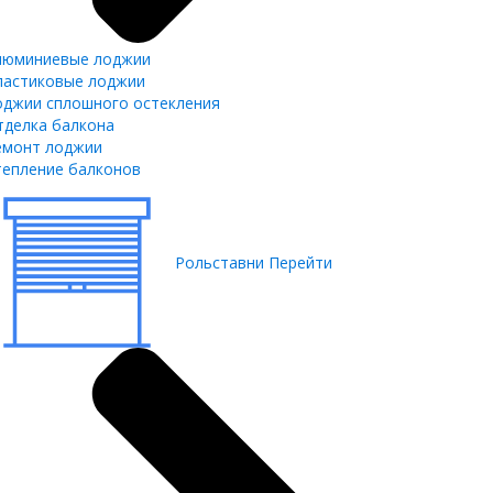
люминиевые лоджии
ластиковые лоджии
оджии сплошного остекления
тделка балкона
емонт лоджии
тепление балконов
Рольставни
Перейти