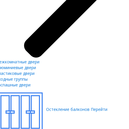
ежкомнатные двери
люминиевые двери
ластиковые двери
ходные группы
аспашные двери
Остекление балконов
Перейти