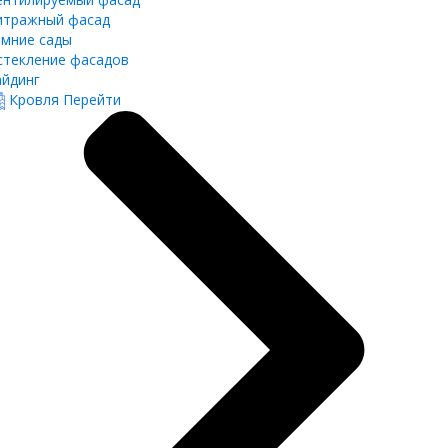
итражный фасад
имние сады
стекление фасадов
айдинг
Кровля
Перейти