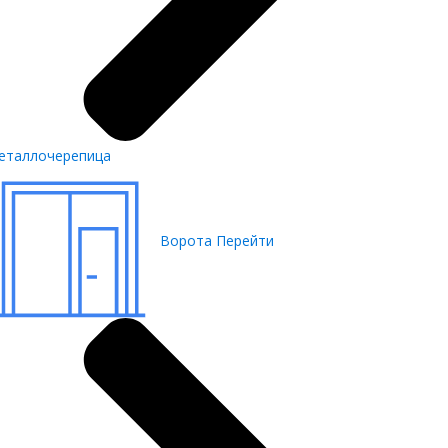
еталлочерепица
Ворота
Перейти