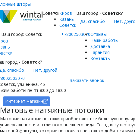
улонные шторы
Советск
Киров
Ваш город -
Советск
?
Казань
Да, спасибо
Нет, друг
Советск
Ваш город:
Советск
+78002503070
Отзывы
Наши работы
иров
Доставка
азань
Гарантия
оветск
Контакты
аш город -
Советск
?
Да, спасибо
Нет, другой
78002503070
Заказать звонок
Советск, ул.Ленина, 46
жим работы пн-пт 8:00 до 18:00
Интернет магазин
Матовые натяжные потолки
Матовые натяжные потолки приобретают все большую популярн
универсальности и отличного внешнего вида. Сегодня существ
матовой фактуры, которые позволяют не только добиться ими