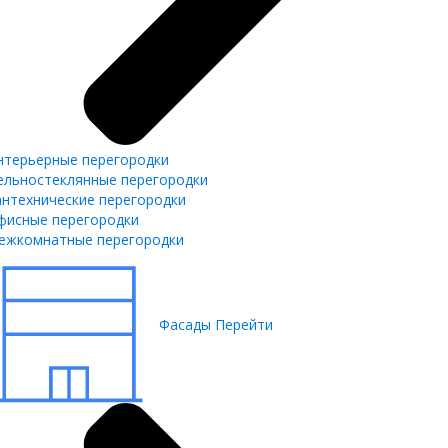
нтерьерные перегородки
ельностеклянные перегородки
антехнические перегородки
фисные перегородки
ежкомнатные перегородки
Фасады
Перейти