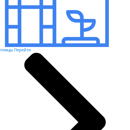
еплицы
Перейти