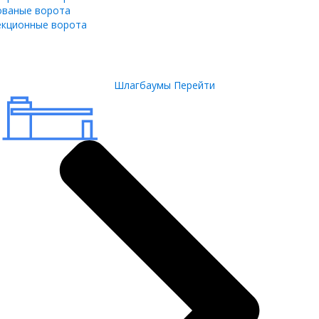
ованые ворота
екционные ворота
Шлагбаумы
Перейти