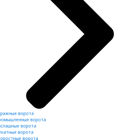
аражные ворота
ромышленные ворота
аспашные ворота
ткатные ворота
коростные ворота