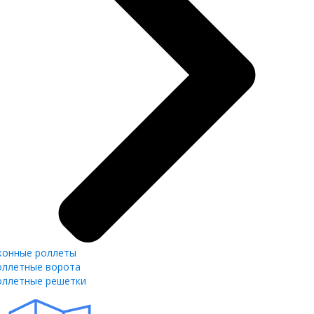
конные роллеты
оллетные ворота
оллетные решетки